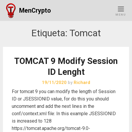
Skip
MenCrypto
to
MENU
content
Etiqueta:
Tomcat
TOMCAT 9 Modify Session
ID Lenght
19/11/2020
by
Richard
For tomcat 9 you can modify the length of Session
ID or JSESSIONID value, for do this you should
uncomment and add the next lines in the
conf/context.xml file: In this example JSESSIONID
is increased to 128
https://tomcat.apache.org/tomcat-9.0-