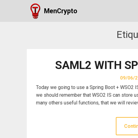
Skip
MenCrypto
to
content
Etiq
SAML2 WITH SP
09/06/
Today we going to use a Spring Boot + WSO2 IS
we should remember that WSO2 IS can store use
many others useful functions, that we will revie
Conti