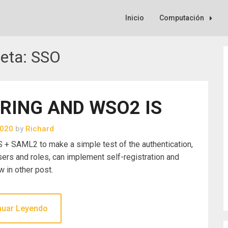
Inicio
Computación
ueta:
SSO
RING AND WSO2 IS
2020
by
Richard
 + SAML2 to make a simple test of the authentication,
rs and roles, can implement self-registration and
w in other post.
nuar Leyendo