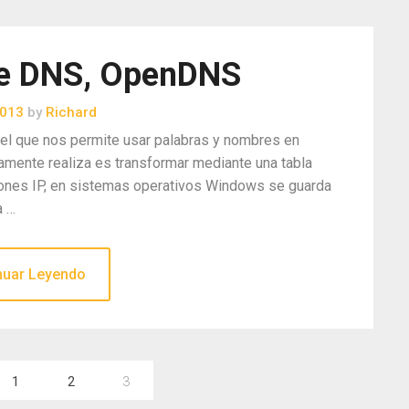
he DNS, OpenDNS
2013
by
Richard
el que nos permite usar palabras y nombres en
icamente realiza es transformar mediante una tabla
ciones IP, en sistemas operativos Windows se guarda
a …
nuar Leyendo
1
2
3