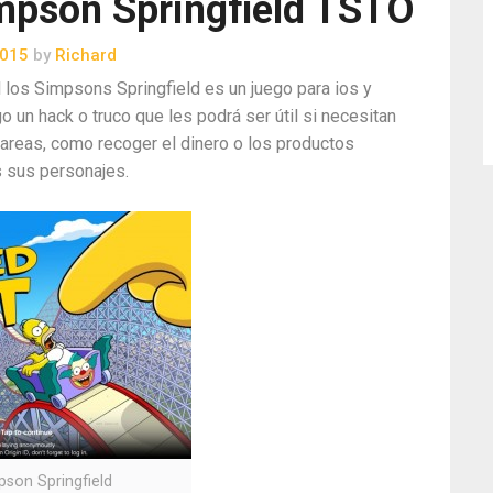
mpson Springfield TSTO
2015
by
Richard
los Simpsons Springfield es un juego para ios y
go un hack o truco que les podrá ser útil si necesitan
tareas, como recoger el dinero o los productos
s sus personajes.
pson Springfield