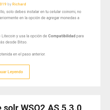
2019
by
Richard
llo, solo debes instalar en tu celular coinomi, no
teriormente en la opción de agregar monedas a
 Litecoin y usa la opción de
Compatibilidad
para
arás desde Bitso.
btenida en el paso anterior.
nuar Leyendo
e solr WSO2 AS 5.3.0