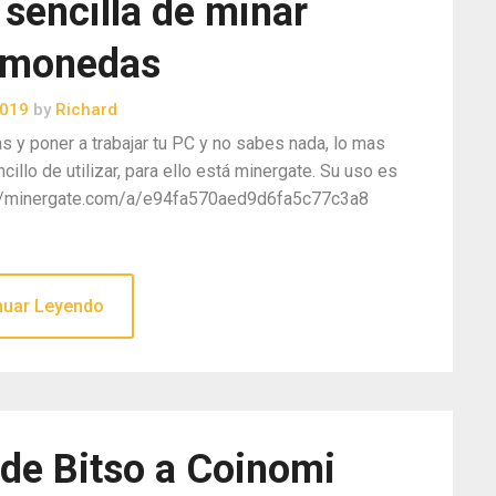
sencilla de minar
omonedas
2019
by
Richard
s y poner a trabajar tu PC y no sabes nada, lo mas
ncillo de utilizar, para ello está minergate. Su uso es
tps://minergate.com/a/e94fa570aed9d6fa5c77c3a8
nuar Leyendo
n de Bitso a Coinomi