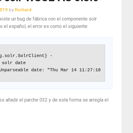
2019
by
Richard
xiste un bug de fábrica con el componente solr
 el español, el error es como el siguiente:
g.solr.SolrClient} -  

solr date 
Unparseable date: "Thu Mar 14 11:27:10 
es añadir el parche 032 y de esta forma se arregla el