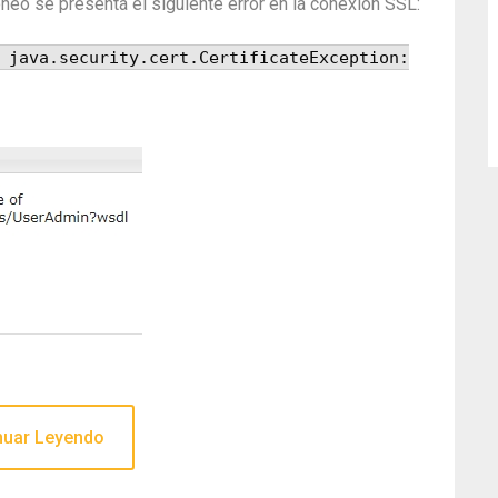
óneo se presenta el siguiente error en la conexión SSL:
 java.security.cert.CertificateException:
nuar Leyendo