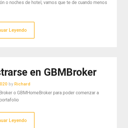
avión o noches de hotel, vamos que te de cuando menos
nuar Leyendo
strarse en GBMBroker
2020
by
Richard
MBroker o GBMHomeBroker para poder comenzar a
portafolio
nuar Leyendo