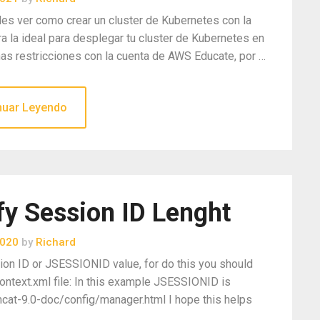
des ver como crear un cluster de Kubernetes con la
a la ideal para desplegar tu cluster de Kubernetes en
as restricciones con la cuenta de AWS Educate, por …
nuar Leyendo
 Session ID Lenght
2020
by
Richard
ion ID or JSESSIONID value, for do this you should
ontext.xml file: In this example JSESSIONID is
mcat-9.0-doc/config/manager.html I hope this helps