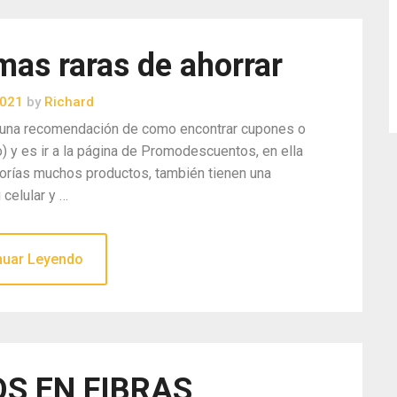
as raras de ahorrar
2021
by
Richard
jo una recomendación de como encontrar cupones o
y es ir a la página de Promodescuentos, en ella
gorías muchos productos, también tienen una
 celular y …
nuar Leyendo
S EN FIBRAS