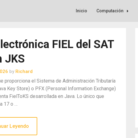
Inicio
Computación
lectrónica FIEL del SAT
n JKS
2026
by
Richard
que proporciona el Sistema de Administración Tributaría
ava Key Store) o PFX (Personal Information Exchange)
nta FielToKS desarrollada en Java. Lo único que
va 17 o …
nuar Leyendo