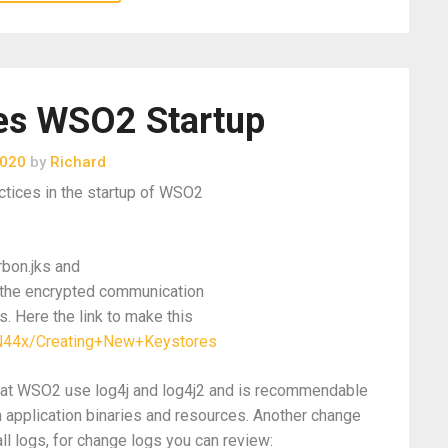
es WSO2 Startup
2020
by
Richard
ctices in the startup of WSO2
rbon.jks and
ll the encrypted communication
. Here the link to make this
N44x/Creating+New+Keystores
that WSO2 use log4j and log4j2 and is recommendable
m application binaries and resources. Another change
ll logs, for change logs you can review: