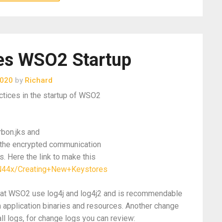
es WSO2 Startup
2020
by
Richard
ctices in the startup of WSO2
rbon.jks and
ll the encrypted communication
. Here the link to make this
N44x/Creating+New+Keystores
that WSO2 use log4j and log4j2 and is recommendable
m application binaries and resources. Another change
ll logs, for change logs you can review: