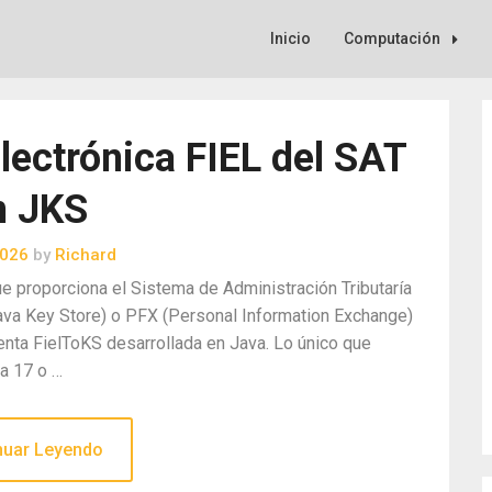
Inicio
Computación
lectrónica FIEL del SAT
n JKS
2026
by
Richard
que proporciona el Sistema de Administración Tributaría
ava Key Store) o PFX (Personal Information Exchange)
nta FielToKS desarrollada en Java. Lo único que
va 17 o …
nuar Leyendo