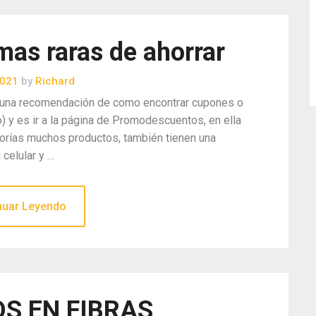
as raras de ahorrar
2021
by
Richard
jo una recomendación de como encontrar cupones o
y es ir a la página de Promodescuentos, en ella
gorías muchos productos, también tienen una
 celular y …
nuar Leyendo
S EN FIBRAS