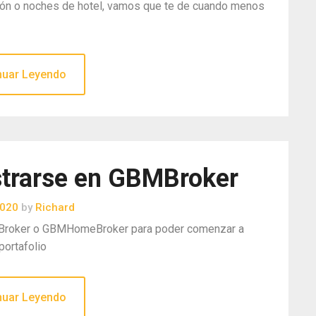
avión o noches de hotel, vamos que te de cuando menos
nuar Leyendo
strarse en GBMBroker
2020
by
Richard
MBroker o GBMHomeBroker para poder comenzar a
portafolio
nuar Leyendo