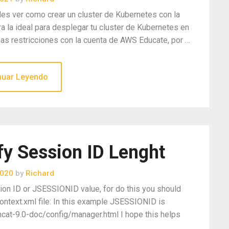
des ver como crear un cluster de Kubernetes con la
a la ideal para desplegar tu cluster de Kubernetes en
as restricciones con la cuenta de AWS Educate, por …
nuar Leyendo
 Session ID Lenght
2020
by
Richard
ion ID or JSESSIONID value, for do this you should
ontext.xml file: In this example JSESSIONID is
mcat-9.0-doc/config/manager.html I hope this helps