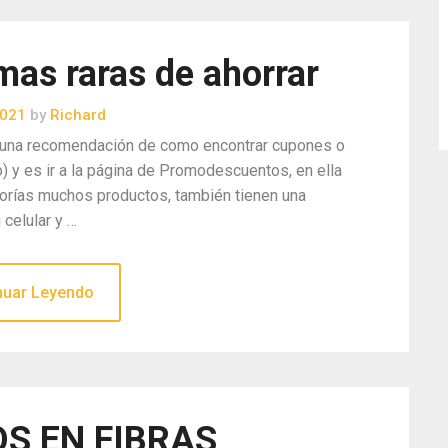
as raras de ahorrar
2021
by
Richard
jo una recomendación de como encontrar cupones o
y es ir a la página de Promodescuentos, en ella
gorías muchos productos, también tienen una
 celular y …
nuar Leyendo
S EN FIBRAS