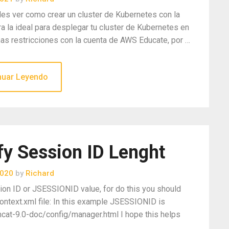
des ver como crear un cluster de Kubernetes con la
a la ideal para desplegar tu cluster de Kubernetes en
as restricciones con la cuenta de AWS Educate, por …
nuar Leyendo
 Session ID Lenght
2020
by
Richard
ion ID or JSESSIONID value, for do this you should
ontext.xml file: In this example JSESSIONID is
mcat-9.0-doc/config/manager.html I hope this helps