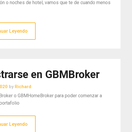
avión o noches de hotel, vamos que te de cuando menos
nuar Leyendo
strarse en GBMBroker
2020
by
Richard
MBroker o GBMHomeBroker para poder comenzar a
portafolio
nuar Leyendo