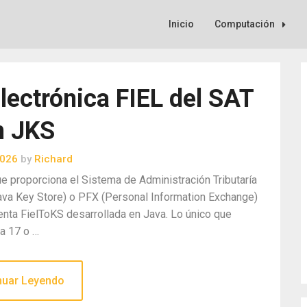
Inicio
Computación
lectrónica FIEL del SAT
n JKS
2026
by
Richard
que proporciona el Sistema de Administración Tributaría
ava Key Store) o PFX (Personal Information Exchange)
nta FielToKS desarrollada en Java. Lo único que
va 17 o …
nuar Leyendo