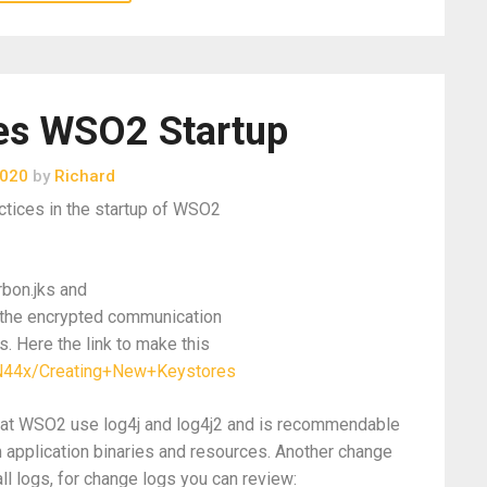
es WSO2 Startup
2020
by
Richard
ctices in the startup of WSO2
rbon.jks and
ll the encrypted communication
. Here the link to make this
N44x/Creating+New+Keystores
that WSO2 use log4j and log4j2 and is recommendable
m application binaries and resources. Another change
ll logs, for change logs you can review: