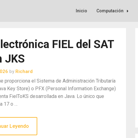
Inicio
Computación
lectrónica FIEL del SAT
n JKS
2026
by
Richard
que proporciona el Sistema de Administración Tributaría
ava Key Store) o PFX (Personal Information Exchange)
nta FielToKS desarrollada en Java. Lo único que
va 17 o …
nuar Leyendo