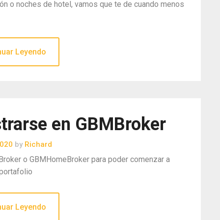
avión o noches de hotel, vamos que te de cuando menos
nuar Leyendo
strarse en GBMBroker
2020
by
Richard
MBroker o GBMHomeBroker para poder comenzar a
portafolio
nuar Leyendo