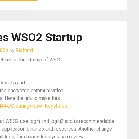
es WSO2 Startup
2020
by
Richard
ctices in the startup of WSO2
rbon.jks and
ll the encrypted communication
. Here the link to make this
N44x/Creating+New+Keystores
that WSO2 use log4j and log4j2 and is recommendable
m application binaries and resources. Another change
ll logs, for change logs you can review: