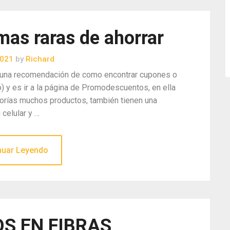
as raras de ahorrar
2021
by
Richard
jo una recomendación de como encontrar cupones o
y es ir a la página de Promodescuentos, en ella
gorías muchos productos, también tienen una
 celular y …
nuar Leyendo
S EN FIBRAS