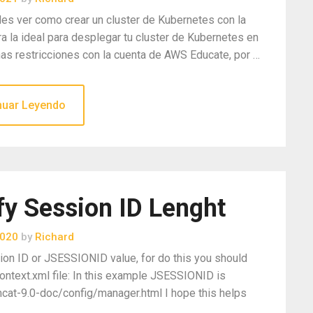
des ver como crear un cluster de Kubernetes con la
a la ideal para desplegar tu cluster de Kubernetes en
as restricciones con la cuenta de AWS Educate, por …
nuar Leyendo
 Session ID Lenght
2020
by
Richard
ion ID or JSESSIONID value, for do this you should
ontext.xml file: In this example JSESSIONID is
mcat-9.0-doc/config/manager.html I hope this helps